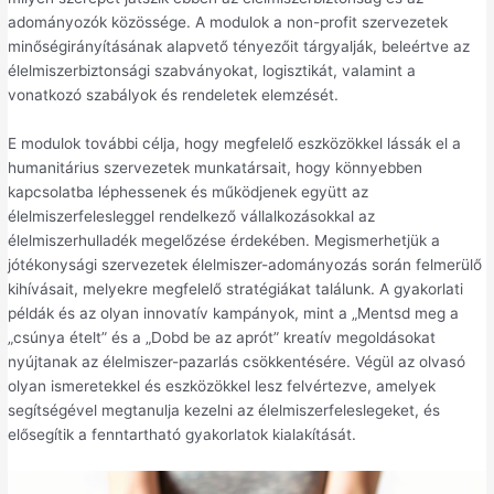
adományozók közössége. A modulok a non-profit szervezetek
minőségirányításának alapvető tényezőit tárgyalják, beleértve az
élelmiszerbiztonsági szabványokat, logisztikát, valamint a
vonatkozó szabályok és rendeletek elemzését.
E modulok további célja, hogy megfelelő eszközökkel lássák el a
humanitárius szervezetek munkatársait, hogy könnyebben
kapcsolatba léphessenek és működjenek együtt az
élelmiszerfelesleggel rendelkező vállalkozásokkal az
élelmiszerhulladék megelőzése érdekében. Megismerhetjük a
jótékonysági szervezetek élelmiszer-adományozás során felmerülő
kihívásait, melyekre megfelelő stratégiákat találunk. A gyakorlati
példák és az olyan innovatív kampányok, mint a „Mentsd meg a
„csúnya ételt” és a „Dobd be az aprót” kreatív megoldásokat
nyújtanak az élelmiszer-pazarlás csökkentésére. Végül az olvasó
olyan ismeretekkel és eszközökkel lesz felvértezve, amelyek
segítségével megtanulja kezelni az élelmiszerfeleslegeket, és
elősegítik a fenntartható gyakorlatok kialakítását.