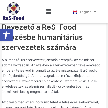
Skip
Post
Magyar
Bevezető
to
navigation
Hrvatski
Menu
English
Српски језик
content
By
Tourniss
/
June 21, 2024
Bevezető a ReS-Food
Open toolbar
képzésbe humanitárius
szervezetek számára
A humanitárius szervezetek jelentős szereplők az élelmiszer-
adományozásban. Az ezekben a szervezetekben tevékenykedő
emberek teljeskörű informálása az élelmiszerpazarlásról pedig
döntő jelentőségű. A tananyagnak ezen része kifejezetten e
szervezetek szakemberei és önkéntesei számára készült, akik
elkötelezettek az élelmiszerhulladék csökkentésében, az
élelmiszerfelesleg megmentése által.
Az olvasó megismeri, hogy mit tehet a felesleges élelmiszerrel,
milyen szerepet játszik ebben az élelmiszerbiztonság és az