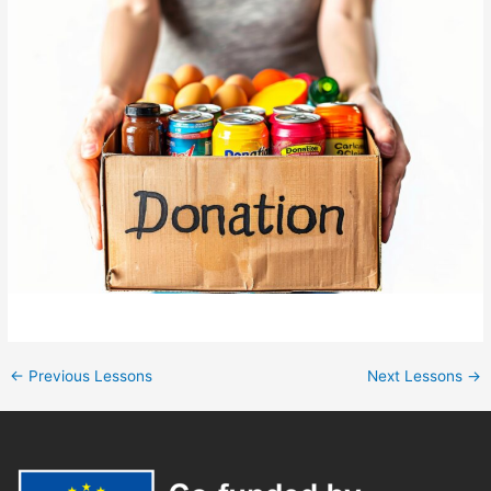
←
Previous Lessons
Next Lessons
→