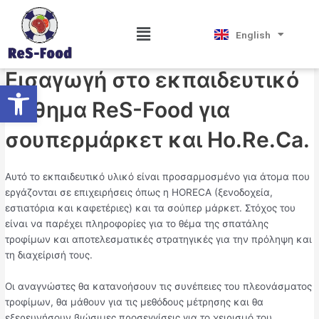
Skip
Post
Magyar
Εισαγωγή
to
navigation
Hrvatski
Menu
English
Српски језик
content
By
Tourniss
/
June 21, 2024
Εισαγωγή στο εκπαιδευτικό
Open toolbar
μάθημα ReS-Food για
σουπερμάρκετ και Ho.Re.Ca.
Αυτό το εκπαιδευτικό υλικό είναι προσαρμοσμένο για άτομα που
εργάζονται σε επιχειρήσεις όπως η HORECA (ξενοδοχεία,
εστιατόρια και καφετέριες) και τα σούπερ μάρκετ. Στόχος του
είναι να παρέχει πληροφορίες για το θέμα της σπατάλης
τροφίμων και αποτελεσματικές στρατηγικές για την πρόληψη και
τη διαχείρισή τους.
Οι αναγνώστες θα κατανοήσουν τις συνέπειες του πλεονάσματος
τροφίμων, θα μάθουν για τις μεθόδους μέτρησης και θα
εξερευνήσουν βιώσιμες προσεγγίσεις για το χειρισμό του