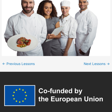
←
Previous Lessons
Next Lessons
→