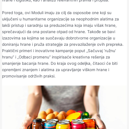
hrane i logistiku, kao i analizu relevantnih pravila i propisa.
Pored toga, ovi Moduli imaju za cilj da osposobe one koji su
uključeni u humanitarne organizacije sa neophodnim alatima za
lakši pristup i saradnju sa preduzećima koja imaju višak hrane,
sprečavajući da ona postane otpad od hrane. Takođe se bavi
izazovima sa kojima se suočavaju dobrotvorne organizacije u
doniranju hrane i pruža strategije za prevazilaženje ovih prepreka.
Praktični primeri i inovativne kampanje poput „Sačuvaj ’ružnu’
hranu” i „Odbaci promenu” inspirisaće kreativna rešenja za
smanjenje bacanja hrane. Do kraja ovog odeljka, čitaoci će biti
opremljeni znanjem i alatima za upravljanje viškom hrane i
promovisanje održivih praksi.