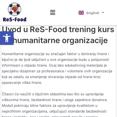
Skip
Post
Magyar
Uvod
to
navigation
Hrvatski
Menu
English
Српски језик
content
By
Tourniss
/
June 21, 2024
Uvod u ReS-Food trening kurs
Open toolbar
za humanitarne organizacije
Humanitarne organizacije su značajan faktor u doniranju hrane i
ključno je da ljudi uključeni u ove organizacije budu u potpunosti
informisani o otpadu hrane. Ovaj deo edukativnog materijala je
specijalno dizajniran za profesionalce i volontere ovih organizacija
koji se zalažu za smanjenje stvaranja otpada od hrane kroz
spasavanje viška hrane.
Čitaoci će naučiti o ključnim oblastima kao što su upravljanje
viškovima hrane, bezbednost hrane i uloga zajednice donatora.
Moduli pokrivaju bitne faktore za upravljanje kvalitetom u
neprofitnim organizacijama, uključujući standarde bezbednosti