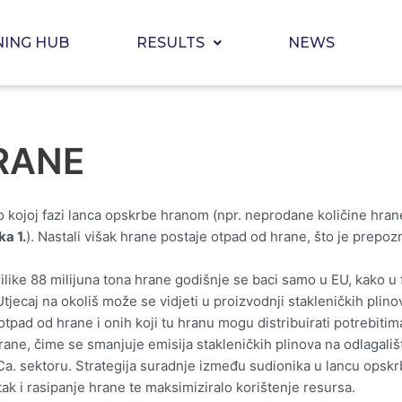
NING HUB
RESULTS
NEWS
RANE
o kojoj fazi lanca opskrbe hranom (npr. neprodane količine hrane
ka 1.
). Nastali višak hrane postaje otpad od hrane, što je prepo
ilike 88 milijuna tona hrane godišnje se baci samo u EU, kako u f
 Utjecaj na okoliš može se vidjeti u proizvodnji stakleničkih pl
tpad od hrane i onih koji tu hranu mogu distribuirati potrebitim
ane, čime se smanjuje emisija stakleničkih plinova na odlagališ
Ca. sektoru. Strategija suradnje između sudionika u lancu opsk
ak i rasipanje hrane te maksimiziralo korištenje resursa.