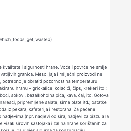
/#which_foods_get_wasted)
valitete i sigurnosti hrane. Voće i povrće ne smije
vatljivih granica. Meso, jaja i mliječni proizvodi ne
, potrebno je obratiti pozornost na temperaturu
ranu hranu – grickalice, kolačići, čips, krekeri itd.;
u boci, sokovi, bezalkoholna pića, kava, čaj, itd. Gotova
naresci, pripremljene salate, sirne plate itd.; ostatke
da iz pekara, kafeterija i restorana. Za pečene
adjevima (npr. nadjevi od sira, nadjevi za pizzu a la
e višak sirovih sastojaka i zaliha hrane korištenih za
 koja je još uvijek sigurna za konzumaciju.