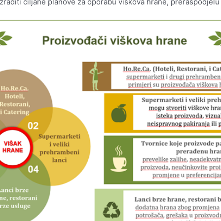
aditi ciljane planove za oporabu viškova hrane, preraspodjelu 