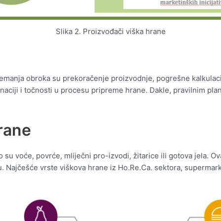
Slika 2. Proizvođači viška hrane
remanja obroka su prekoračenje proizvodnje, pogrešne kalkulacij
inaciji i točnosti u procesu pripreme hrane. Dakle, pravilnim p
hrane
o su voće, povrće, mliječni pro-izvodi, žitarice ili gotova jela.
lu. Najčešće vrste viškova hrane iz Ho.Re.Ca. sektora, superma