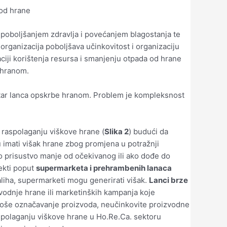
 od hrane
a poboljšanjem zdravlja i povećanjem blagostanja te
rganizacija poboljšava učinkovitost i organizaciju
aciji korištenja resursa i smanjenju otpada od hrane
 hranom.
unutar lanca opskrbe hranom. Problem je kompleksnost
a raspolaganju viškove hrane (
Slika 2
) budući da
imati višak hrane zbog promjena u potražnji
o prisustvo manje od očekivanog ili ako dođe do
jekti poput
supermarketa i prehrambenih lanaca
aliha, supermarketi mogu generirati višak.
Lanci brze
vodnje hrane ili marketinških kampanja koje
 loše označavanje proizvoda, neučinkovite proizvodne
raspolaganju viškove hrane u Ho.Re.Ca. sektoru