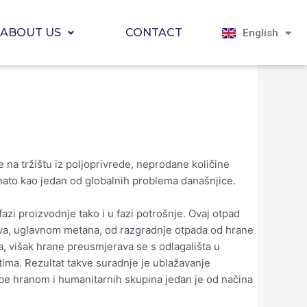
Magyar
Hrvatski
ABOUT US
CONTACT
English
Српски јези
 na tržištu iz poljoprivrede, neprodane količine
znato kao jedan od globalnih problema današnjice.
azi proizvodnje tako i u fazi potrošnje. Ovaj otpad
inova, uglavnom metana, od razgradnje otpada od hrane
a, višak hrane preusmjerava se s odlagališta u
tima. Rezultat takve suradnje je ublažavanje
rbe hranom i humanitarnih skupina jedan je od načina