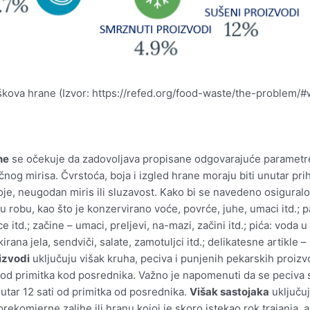
viškova hrane (Izvor: https://refed.org/food-waste/the-problem
ne
se očekuje da zadovoljava propisane odgovarajuće parametre k
čnog mirisa. Čvrstoća, boja i izgled hrane moraju biti unutar prih
oje, neugodan miris ili sluzavost. Kako bi se navedeno osiguralo
robu, kao što je konzervirano voće, povrće, juhe, umaci itd.; paki
ce itd.; začine – umaci, preljevi, na-mazi, začini itd.; pića: voda 
ana jela, sendviči, salate, zamotuljci itd.; delikatesne artikle – 
izvodi
uključuju višak kruha, peciva i punjenih pekarskih proizvo
d primitka kod posrednika. Važno je napomenuti da se peciva s n
utar 12 sati od primitka od posrednika.
Višak sastojaka
uključuj
rekomjerne zalihe ili hranu kojoj je skoro istekao rok trajanja, a