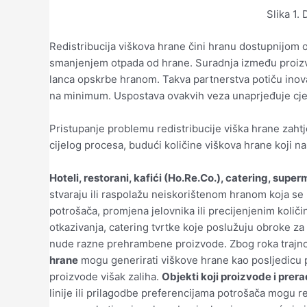
Slika 1.
Redistribucija viškova hrane čini hranu dostupnijom o
smanjenjem otpada od hrane. Suradnja između proizvođ
lanca opskrbe hranom. Takva partnerstva potiču inovat
na minimum. Uspostava ovakvih veza unaprjeđuje cjel
Pristupanje problemu redistribucije viška hrane zahtj
cijelog procesa, budući količine viškova hrane koji n
Hoteli, restorani, kafići (Ho.Re.Co.), catering, super
stvaraju ili raspolažu neiskorištenom hranom koja se 
potrošača, promjena jelovnika ili precijenjenim koli
otkazivanja, catering tvrtke koje poslužuju obroke za
nude razne prehrambene proizvode. Zbog roka trajnosti
hrane
mogu generirati viškove hrane kao posljedicu p
proizvode višak zaliha.
Objekti koji proizvode i prer
linije ili prilagodbe preferencijama potrošača mogu r