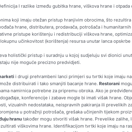
 Definicija I razlike između gubitka hrane, viškova hrane i otpada
nima koji imaju otežan pristup hranjivim obrocima, što rezultir
ača hrane, distributera, prodavača, potrošača i humanitarnih o
ivne pristupe korištenju i redistribuciji viškova hrane, optimiz
okupnu učinkovitost (korištenja) resursa unutar lanca opskrbe
eva holistički pristup i suradnju u kojoj sudjeluju svi dionici 
astaju nije moguće precizno predvidjeti.
marketi
i drugi prehrambeni lanci primjeri su tvrtki koje imaju n
može distribuirati i tako smanjiti bacanje hrane.
Restorani
mogu 
činama namirnica potrebne za pripremu obroka. Ako je predviđen
 događaje, konferencije i zabave mogle bi imati višak hrane. Ob
, vizualnih nedostataka, neispravnih pakiranja ili prevelikih z
romjena u potražnji potrošača, grešaka učinjenih tijekom proiz
ađuju hranu
također mogu stvoriti višak hrane. Prevelike zalihe,
ezultirati viškovima hrane. Identifikacijom tvrtki koje imaju na 