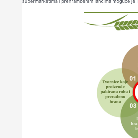
supermarketima i prehrambenim lancima moguće je izr