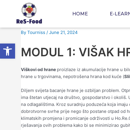
Skip
Post
to
navigation
HOME
E-LEAR
content
Modul 1 – Višak hrane
By
Tourniss
/
June 21, 2024
Open toolbar
MODUL 1: VIŠAK H
Viškovi od hrane
proizlaze iz akumulacije hrane u bil
hrane u trgovinama, nepotrošena hrana kod kuće (
Sli
Diljem svijeta bacanje hrane je ozbiljan problem. Otpr
ima štetan utjecaj na društvo, gospodarstvo i okoliš.
na odlagalištima. Kroz suradnju poduzeća koja imaju o
dobrotvorne svrhe prije nego što postane otpad od hr
klimatskih promjena i promicanje održivosti u Ho.Re.
rješavanja ovih problema kako bi se minimizirao gubit