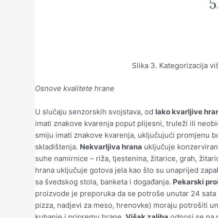
Slika 3. Kategorizacija 
Osnove kvalitete hrane
U slučaju senzorskih svojstava, od
lako kvarljive hra
imati znakove kvarenja poput plijesni, truleži ili neobi
smiju imati znakove kvarenja, uključujući promjenu b
skladištenja.
Nekvarljiva hrana
uključuje konzerviranu 
suhe namirnice – riža, tjestenina, žitarice, grah, žitari
hrana uključuje gotova jela kao što su unaprijed zapakir
sa švedskog stola, banketa i događanja.
Pekarski pro
proizvode je preporuka da se potroše unutar 24 sata o
pizza, nadjevi za meso, hrenovke) moraju potrošiti un
kuhanje i pripremu hrane.
Višak zaliha
odnosi se na p