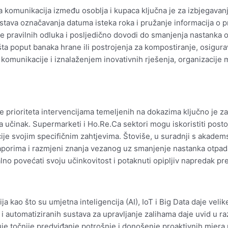
a komunikacija između osoblja i kupaca ključna je za izbjegavanj
tava označavanja datuma isteka roka i pružanje informacija o pr
pravilnih odluka i posljedično dovodi do smanjenja nastanka o
šta poput banaka hrane ili postrojenja za kompostiranje, osigu
komunikacije i iznalaženjem inovativnih rješenja, organizacije 
e prioriteta intervencijama temeljenih na dokazima ključno je z
 učinak. Supermarketi i Ho.Re.Ca sektori mogu iskoristiti postoje
ncije svojim specifičnim zahtjevima. Štoviše, u suradnji s akadems
naporima i razmjeni znanja vezanog uz smanjenje nastanka otpad
o povećati svoju učinkovitost i potaknuti opipljiv napredak pr
ija kao što su umjetna inteligencija (AI), IoT i Big Data daje vel
utomatiziranih sustava za upravljanje zalihama daje uvid u razi
 točnije predviđanje potrošnje i donošenje proaktivnih mjera 