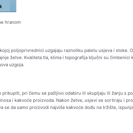
rbe hranom
ojoj poljoprivrednici uzgajaju raznoliku paletu usjeva i stoke. O
jnje žetve. Kvaliteta tla, klima i topografija ključni su čimbenic
gova uzgoja.
prikupiti, pri čemu se pažljivo odabiru ili skupljaju ili žanju s p
nosa i kakvoće proizvoda. Nakon žetve, usjevi se sortiraju i procj
rava se da samo proizvodi najviše kakvoće dođu na tržište, ispun