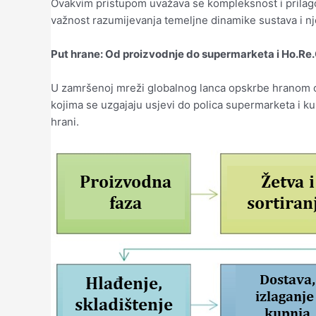
Ovakvim pristupom uvažava se kompleksnost i prilago
važnost razumijevanja temeljne dinamike sustava i njeg
Put hrane: Od proizvodnje do supermarketa i Ho.Re
U zamršenoj mreži globalnog lanca opskrbe hranom od
kojima se uzgajaju usjevi do polica supermarketa i kuh
hrani.