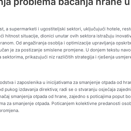
anja problema bacanja hrane 
 a supermarketi i ugostiteljski sektori, uključujući hotele, res
hitnost situacije, dionici unutar ovih sektora istražuju inovati
hranom. Od angažiranja osoblja i optimizacije upravljanja opskr
 ključan je za postizanje smislene promjene. U donjem tekstu nav
ktorima, prikazujući niz različitih strategija i rješenja usmje
odstva i zaposlenika u inicijativama za smanjenje otpada od hran
od pukog izdavanja direktiva; radi se o stvaranju osjećaja zajed
načaj smanjenja otpada od hrane, zajedno s poticajima poput bon
ma za smanjenje otpada. Poticanjem kolektivne predanosti osoblj
 promjena.