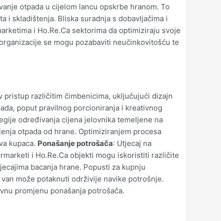
vanje otpada u cijelom lancu opskrbe hranom. To
a i skladištenja. Bliska suradnja s dobavljačima i
marketima i Ho.Re.Ca sektorima da optimiziraju svoje
organizacije se mogu pozabaviti neučinkovitošću te
 pristup različitim čimbenicima, uključujući dizajn
pada, poput pravilnog porcioniranja i kreativnog
egije određivanja cijena jelovnika temeljene na
njenja otpada od hrane. Optimiziranjem procesa
tva kupaca.
Ponašanje potrošača
: Utjecaj na
marketi i Ho.Re.Ca objekti mogu iskoristiti različite
utjecajima bacanja hrane. Popusti za kupnju
van može potaknuti održivije navike potrošnje.
tivnu promjenu ponašanja potrošača.