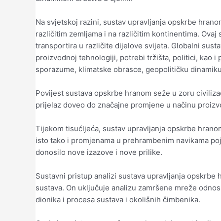
Na svjetskoj razini, sustav upravljanja opskrbe hran
različitim zemljama i na različitim kontinentima. Ovaj
transportira u različite dijelove svijeta. Globalni su
proizvodnoj tehnologiji, potrebi tržišta, politici, ka
sporazume, klimatske obrasce, geopolitičku dinamiku i
Povijest sustava opskrbe hranom seže u zoru civilizac
prijelaz doveo do značajne promjene u načinu proizvodn
Tijekom tisućljeća, sustav upravljanja opskrbe hran
isto tako i promjenama u prehrambenim navikama poje
donosilo nove izazove i nove prilike.
Sustavni pristup analizi sustava upravljanja opskrb
sustava. On uključuje analizu zamršene mreže odnosa 
dionika i procesa sustava i okolišnih čimbenika.