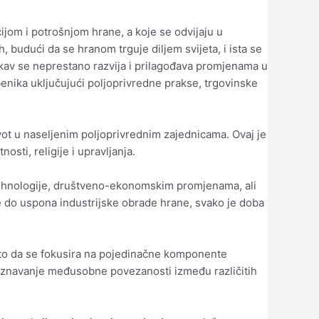
ijom i potrošnjom hrane, a koje se odvijaju u
, budući da se hranom trguje diljem svijeta, i ista se
 takav se neprestano razvija i prilagođava promjenama u
mbenika uključujući poljoprivredne prakse, trgovinske
ivot u naseljenim poljoprivrednim zajednicama. Ovaj je
sti, religije i upravljanja.
tehnologije, društveno-ekonomskim promjenama, ali
e do uspona industrijske obrade hrane, svako je doba
sto da se fokusira na pojedinačne komponente
poznavanje međusobne povezanosti između različitih