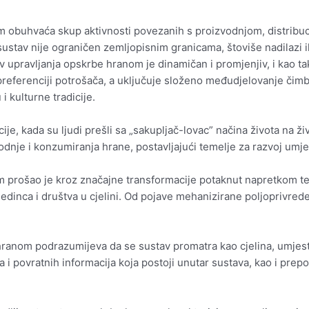
om obuhvaća skup aktivnosti povezanih s proizvodnjom, distribuc
 sustav nije ograničen zemljopisnim granicama, štoviše nadilazi ih
stav upravljanja opskrbe hranom je dinamičan i promjenjiv, i kao
o i preferenciji potrošača, a uključuje složeno međudjelovanje či
 kulturne tradicije.
ije, kada su ljudi prešli sa „sakupljač-lovac” načina života na ž
je i konzumiranja hrane, postavljajući temelje za razvoj umjetno
om prošao je kroz značajne transformacije potaknut napretkom 
dinca i društva u cjelini. Od pojave mehanizirane poljoprivred
e hranom podrazumijeva da se sustav promatra kao cjelina, umje
i povratnih informacija koja postoji unutar sustava, kao i pre