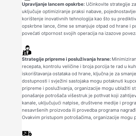
Upravljanje lancem opskrbe:
Učinkovite strategije z
uključuje optimiziranje praksi nabave, pojednostavljen
korištenje inovativnih tehnologija kao što su predikt
opskrbne lance, čime se smanjuje otpad od hrane i p
povećati otpornost svojih operacija na izazove pove
Strategije pripreme i posluživanja hrane:
Minimiziran
recepata, kontrolu veličine i broja porcija te rad u k
iskorištavanja ostataka od hrane, ključna je za sman
dostupnosti i svježini sastojaka mogu potaknuti kup
pripreme i posluživanja, organizacije mogu ublažiti s
ponašanje potrošača višestruk je pothvat koji zahtijev
kanale, uključujući natpise, društvene medije i progr
nesavršenih proizvoda ili provedba programa nagrađiv
Ovakvim pristupom potrošačima, organizacije mogu po