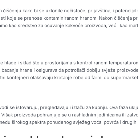
 čišćenju kako bi se uklonile nečistoće, prljavština, i potencij
sti koje se prenose kontaminiranom hranom. Nakon čišćenja proiz
samo kao sredstvo za očuvanje kakvoće proizvoda, već i kao marke
i se hlade i skladište u prostorijama s kontroliranom temperaturo
e bacanje hrane i osigurava da potrošači dobiju svježe proizvode
ni kontejneri olakšavaju kretanje robe od farmi do supermarket
di se istovaruju, pregledavaju i izlažu za kupnju. Ova faza uklju
. Višak proizvoda pohranjuje se u rashladnim jedinicama ili zatv
između širokog spektra ponuđenog svježeg voća, povrća i drugih 