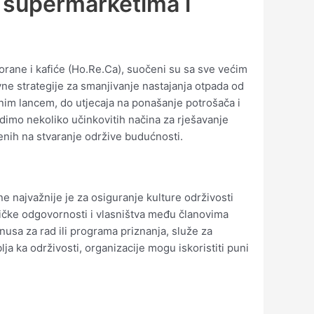
u supermarketima i
torane i kafiće (Ho.Re.Ca), suočeni su sa sve većim
vne strategije za smanjivanje nastajanja otpada od
bnim lancem, do utjecaja na ponašanje potrošača i
odimo nekoliko učinkovitih načina za rješavanje
renih na stvaranje održive budućnosti.
e najvažnije je za osiguranje kulture održivosti
ničke odgovornosti i vlasništva među članovima
usa za rad ili programa priznanja, služe za
a ka održivosti, organizacije mogu iskoristiti puni