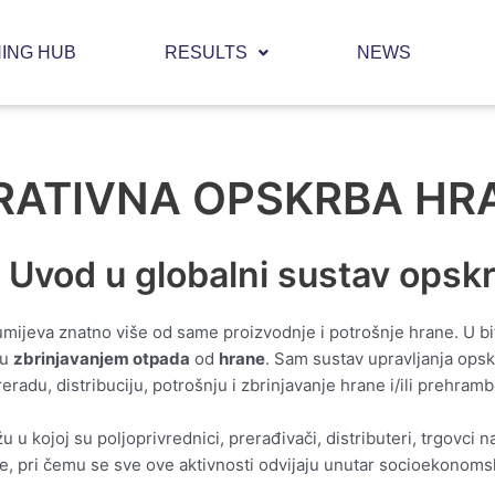
NING HUB
RESULTS
NEWS
krba hranom
ERATIVNA OPSKRBA H
 Uvod u globalni sustav ops
mijeva znatno više od same proizvodnje i potrošnje hrane. U 
ju
zbrinjavanjem otpada
od
hrane
. Sam sustav upravljanja opsk
eradu, distribuciju, potrošnju i zbrinjavanje hrane i/ili prehram
 kojoj su poljoprivrednici, prerađivači, distributeri, trgovci 
e, pri čemu se sve ove aktivnosti odvijaju unutar socioekonomsk