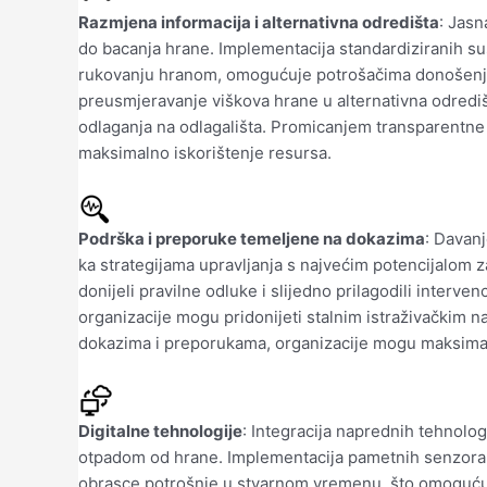
Razmjena informacija i alternativna odredišta
: Jasn
do bacanja hrane. Implementacija standardiziranih sus
rukovanju hranom, omogućuje potrošačima donošenje 
preusmjeravanje viškova hrane u alternativna odredi
odlaganja na odlagališta. Promicanjem transparentne 
maksimalno iskorištenje resursa.
Podrška i preporuke temeljene na dokazima
: Davanj
ka strategijama upravljanja s najvećim potencijalom za
donijeli pravilne odluke i slijedno prilagodili interve
organizacije mogu pridonijeti stalnim istraživačkim 
dokazima i preporukama, organizacije mogu maksimaln
Digitalne tehnologije
: Integracija naprednih tehnolog
otpadom od hrane. Implementacija pametnih senzora i a
obrasce potrošnje u stvarnom vremenu, što omogućuje