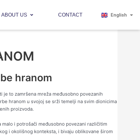
Magyar
Hrvatski
ABOUT US
CONTACT
English
Српски јези
RANOM
krbe hranom
biti je to zamršena mreža međusobno povezanih
rbe hranom u svojoj se srži temelji na svim dionicima
benih proizvoda.
na malo i potrošači međusobno povezani različitim
og i okolišnog konteksta, i bivaju oblikovane širom