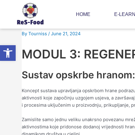
Skip
Post
to
navigation
HOME
E-LEAR
content
Modul 3 – Regenerativna ops
By
Tourniss
/
June 21, 2024
Open toolbar
MODUL 3: REGEN
Sustav opskrbe hranom:
Koncept sustava upravljanja opskrbom hrane podrazu
aktivnosti koje započinju uzgojem usjeva, a završava
i procesima uključenim u proizvodnju, prikupljanje, pr
Zamislite samo jednu veliku unakrsno povezanu mrežu u
aktivnostima koje pridonose dodanoj vrijednosti hran
dinamikom društva u cjelini.