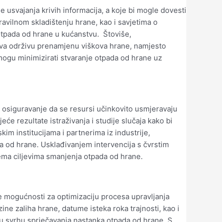
e usvajanja krivih informacija, a koje bi mogle dovesti
avilnom skladištenju hrane, kao i savjetima o
tpada od hrane u kućanstvu. Štoviše,
rava održivu prenamjenu viškova hrane, namjesto
mogu minimizirati stvaranje otpada od hrane uz
a osiguravanje da se resursi učinkovito usmjeravaju
će rezultate istraživanja i studije slučaja kako bi
kim institucijama i partnerima iz industrije,
a od hrane. Usklađivanjem intervencija s čvrstim
ema ciljevima smanjenja otpada od hrane.
ike mogućnosti za optimizaciju procesa upravljanja
ne zaliha hrane, datume isteka roka trajnosti, kao i
u svrhu sprječavanja nastanka otpada od hrane. S