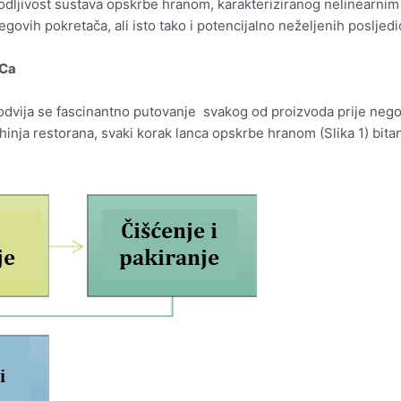
dljivost sustava opskrbe hranom, karakteriziranog nelinearnim 
ovih pokretača, ali isto tako i potencijalno neželjenih posljedic
.Ca
vija se fascinantno putovanje svakog od proizvoda prije nego š
inja restorana, svaki korak lanca opskrbe hranom (Slika 1) bitan