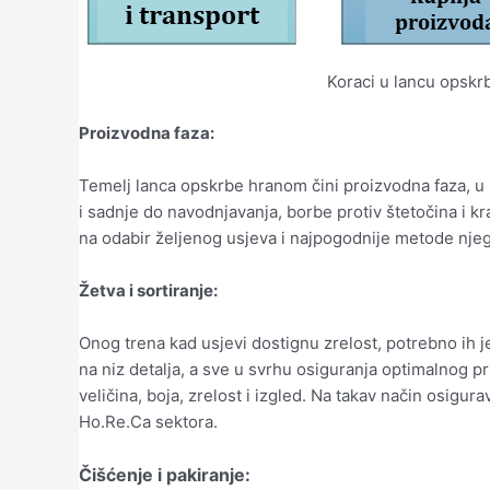
Koraci u lancu opsk
Proizvodna faza:
Temelj lanca opskrbe hranom čini proizvodna faza, u k
i sadnje do navodnjavanja, borbe protiv štetočina i kra
na odabir željenog usjeva i najpogodnije metode nje
Žetva i sortiranje:
Onog trena kad usjevi dostignu zrelost, potrebno ih je 
na niz detalja, a sve u svrhu osiguranja optimalnog pri
veličina, boja, zrelost i izgled. Na takav način osigu
Ho.Re.Ca sektora.
Čišćenje i pakiranje: