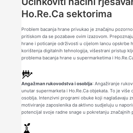
Učinkoviti načini rješav
Ho.Re.Ca sektorima
Problem bacanja hrane privukao je značajnu pozornost,
pritiskom da se pozabave ovim izazovom. Prepoznajući 
hrane i poticanje održivosti u cijelom lancu opskrbe 
korištenja digitalnih tehnologija, višestrani pristup
problema bacanja hrane u supermarketima i Ho.Re.Ca se
Angažman rukovodstva i osoblja
: Angažiranje rukov
unutar supermarketa i Ho.Re.Ca objekata. To je više 
osoblja. Intenzivni programi obuke koji naglašavaju z
motiviranje zaposlenika da aktivno sudjeluju u napori
potencijal svoje radne snage u pokretanju značajnih