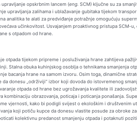
a upravljanje opskrbnim lancem (
eng.
SCM) ključne su za smanji
je upravljanja zalihama i ublažavanje gubitaka tijekom transport
ivna analitika te alati za predviđanje potražnje omogućuju super
ovećava učinkovitost. Usvajanjem proaktivnog pristupa SCM-u, 
zane s otpadom od hrane.
je otpada tijekom pripreme i posluživanja hrane zahtijeva pažljiv
uhinji. Stalna obuka kuhinjskog osoblja o tehnikama smanjenja ot
jenje bacanja hrane na samom izvoru. Osim toga, dinamične strat
ce da donesu „održiviji“ izbor koji dovoda do istovremenog sma
tvaranje otpada od hrane bez ugrožavanja kvalitete ili zadovoljs
a kombinaciju obrazovanja, poticaja i poticanja ponašanja. Super
ame vjernosti, kako bi podigli svijest o ekološkim i društvenim 
anja koji potiču kupce da donesu vlastite posude za obroke za 
ticati kolektivnu predanost smanjenju otpada i potaknuti pozi